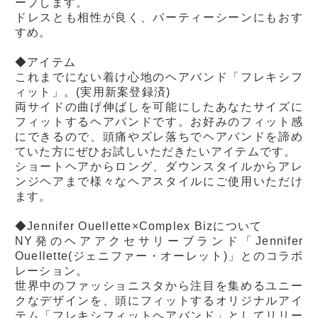
ープします。
ドレスとも相性が良く、パーティーシーンにもおす
すめ。
◆アイテム
これまでにない着け心地のヘアバンド「フレキシフ
ィット」。(実用新案登録済)
両サイドの曲げ伸ばしを可能にしたあなたサイズに
フィットするヘアバンドです。お好みのフィット感
にできるので、頭痛やズレ落ちでヘアバンドを諦め
ていた方にぜひお試しいただきたいアイテムです。
ショートヘアからロング、ダウンスタイルからアレ
ンジヘアまで様々なヘアスタイルにご使用いただけ
ます。
◆Jennifer Ouellette×Complex Bizについて
NY発のヘアアクセサリーブランド「Jennifer
Ouellette(ジェニファー・オーレット)」とのコラボ
レーション。
世界中のファッショニスタから注目を集めるユニー
クなデザインを、頭にフィットするオリジナルアイ
テム「フレキシフィットヘアバンド」としてリリー