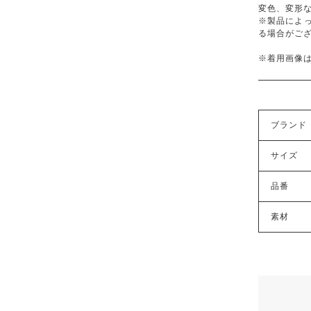
変色、変形
※製品によ
る場合がご
※着用画像
ブランド
サイズ
品番
素材