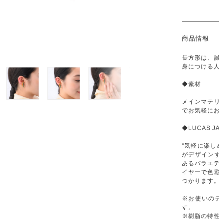
商品情報
長方形は、
身につける
◆素材
メインマテ
でお気軽に
◆LUCAS 
“気軽に楽しめ
がデザインす
あるバラエ
イヤーで色
つかります
※お使いの
す。
※樹脂の特