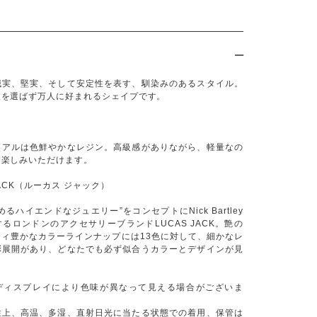
誠実、堅実、そして安定性を表す、馴染みのあるスタイル。
人を選ばず万人に好まれるシェイプです。
リアルは色鮮やかなレジン。高級感がありながら、軽量なの
お楽しみいただけます。
JACK（ルーカス ジャック）
るハイエンドなジュエリー”をコンセプトにNick Bartley
るロンドンのアクセサリーブランドLUCAS JACK。艶の
ティ豊かなカラーラインナップには13色に対して、細かなレ
彩展開があり、どなたでも必ず似合うカラーとデザインが見
。
ディスプレイにより色味が異なって見える場合がございま
性上、高温、多湿、直射日光に当たる状態での着用、保管は