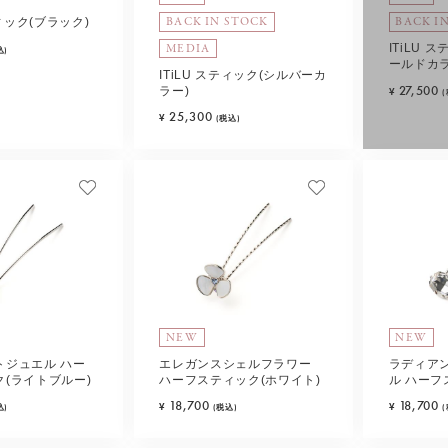
BACK IN STOCK
BACK I
ティック(ブラック)
MEDIA
ITiLU 
込)
ールドカラ
ITiLU スティック(シルバーカ
27,500
ラー)
¥
25,300
¥
(税込)
NEW
NEW
トジュエル ハー
エレガンスシェルフラワー
ラディア
(ライトブルー)
ハーフスティック(ホワイト)
ル ハーフ
タル)
18,700
18,700
¥
¥
込)
(税込)