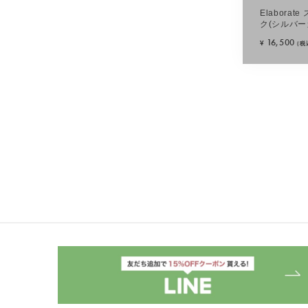
Elabora
ク(シルバー
16,500
¥
(税