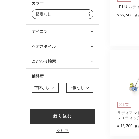
カラー
ITiLU ス
指定なし
27,500
¥
(税
アイコン
ヘアスタイル
こだわり検索
価格帯
～
NEW
ラディアン
絞り込む
フスティック
18,700
¥
(税
クリア