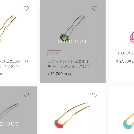
SOLD OUT
NEW
ITiLU 
27,500
トジュエルオーバ
ラディアントジュエルオーバ
¥
ティック(ベージ
ル ハーフスティック(ライト
グリーン)
18,700
¥
込)
(税込)
LD OUT