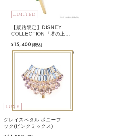
LIMITED
【販路限定】DISNEY
COLLECTION『塔の上の
ラプンツェル』 ～Best
15,400
¥
(税込)
day ever～ ポニーフック
(パープル)
LUXE
グレイスペタル ポニーフ
ック(ピンクミックス)