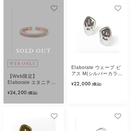
SOLD OUT
WEB ONLY
Elaborate ウェーブ ピ
アス M(シルバーカラ
【Web限定】
ー)
Elaborate エタニティ
22,000
¥
(税込)
3wayイヤカフ(ピンク
24,200
¥
(税込)
ゴールドカラー)