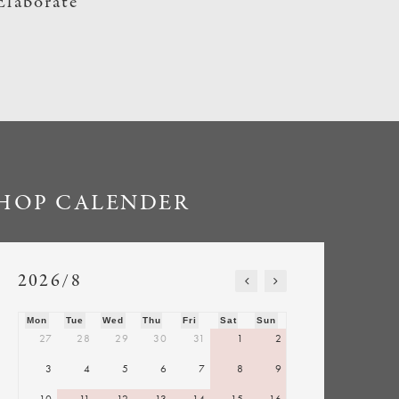
Elaborate
HOP CALENDER
2026/8
Mon
Tue
Wed
Thu
Fri
Sat
Sun
27
28
29
30
31
1
2
3
4
5
6
7
8
9