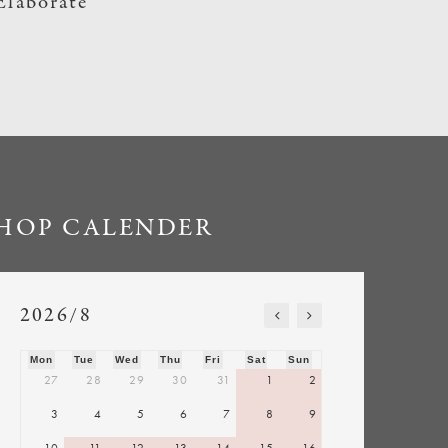
Elaborate
HOP CALENDER
2026/8
Mon
Tue
Wed
Thu
Fri
Sat
Sun
27
28
29
30
31
1
2
3
4
5
6
7
8
9