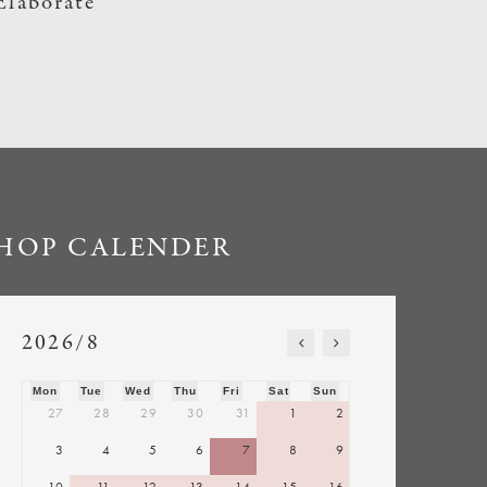
Elaborate
HOP CALENDER
2026/8
Mon
Tue
Wed
Thu
Fri
Sat
Sun
27
28
29
30
31
1
2
3
4
5
6
7
8
9