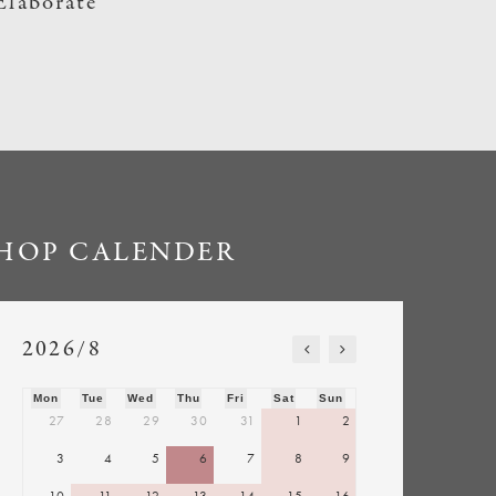
Elaborate
HOP CALENDER
2026/8
Mon
Tue
Wed
Thu
Fri
Sat
Sun
27
28
29
30
31
1
2
3
4
5
6
7
8
9