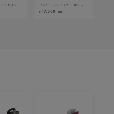
アシャイン バンスクリップ L(ライトベージュ)
 クリッピーズ(ピンク)
 バナナクリップ(ブラウン)
ージ コーム18足 ベア (ブラウンミックス)
エル ハーフスティック(ライトブルー)
レット ポニー(スモークグレー)
omplex Biz ＜エルファバ＞ヘアバンド(ブラック)
イン バレッタ(ブラックミックス)
ニー ロングピン(ピンク)
フラワーシンフォニー ホイップクリップ2個セット
ラインドストーン バンスクリップ(ブラック)
シュカブラリボン バナナクリップ(ネイビー)
ディヴァインネイチャー フレンチコーム(ピンク)
ラディアントジュエル ハーフスティック(オレンジ
クリスタルアミュレット ポニー(ペリドット)
カットビーズグラデーション ヘアバンド(レッド)
レディアリーシャイン バレッタ (ローズミックス
フォーフロートミニピン(グレーミックス)
17,600
25,300
23,100
22,000
18,700
19,800
16,500
22,000
7,700
¥
¥
¥
¥
¥
¥
¥
¥
¥
(税込)
(税込)
(税込)
(税込)
(税込)
(税込)
(税込)
(税込)
(税込)