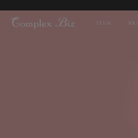
ITEM
BR