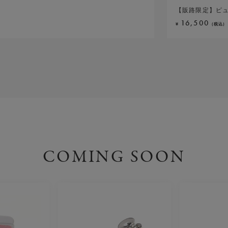
(税込)
(税込)
【販路限定】ピュ
ラインドストーン
シュカブラリボン
グラマラスヘリテ
ラディアントジュ
クリスタルアミュ
WICKED | C
レディアリーシャ
フラワーシンフォ
16,500
16,500
23,100
52,800
18,700
19,800
17,600
19,800
17,600
¥
¥
¥
¥
¥
¥
¥
¥
¥
(税込)
(税込)
(税込)
(税込)
(税込)
(税込)
(税込)
(税込)
(税込)
COMING SOON