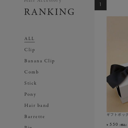
Hair Accessory
1
1
1
1
1
1
1
1
1
RANKING
ALL
Clip
Banana Clip
Comb
Stick
Pony
Hair band
ギフトボッ
【販路限定】
レディアリ
ポライトノー
エレガンスシ
ベース用ロゴ
フリーリー 
クリスタルメ
ITiLU ウ
Barrette
ベージュ)
ス)
550
14,300
18,700
2,200
19,800
18,700
6,600
¥
¥
¥
¥
¥
¥
¥
(税込)
(
(
Pin