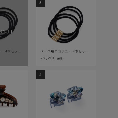
3
3
3
3
3
3
3
3
3
 OUT
 OUT
SOLD OUT
SOLD OUT
SOLD OUT
ー 4本セット(ブラック)
ニー ホイップクリップ2個セット(ブルー)
ーン バナナクリップ(ピンクミックス)
ズ フレンチコーム(ブルーミックス)
エルオーバル ハーフスティック(ベージュ)
ー 4本セット(ゴールドカラー)
ヘアバンド(ブラック)
 スリムバレッタ(ブラック)
ト ピン2本セット(シルバーカラー)
ベース用ロゴポニー 4本セット(ゴールドカラー)
フローラルアイス デザートクリップ 中(ブラック
フローラルアイス バナナクリップ(ブラックミック
ボタニカルグリッター ステンレスコーム(ブラック
ITiLU スティック(イエローゴールドカラー)
ディヴァインネイチャー ポニー(パープル)
ラフィネ ヘアバンド(ブラウン)
クリスタルメッシュパヴェ スリムバレッタ(ライ
クチュールパヴェパール ミニピン(ホワイト)
2,200
8,800
19,800
14,300
27,500
16,500
27,500
33,000
16,500
¥
¥
¥
¥
¥
¥
¥
¥
¥
(税込)
(税込)
(税込)
(税込)
(税込)
(税込)
(税込)
(税込)
(税込)
5
5
5
5
5
5
5
5
5
 OUT
SOLD OUT