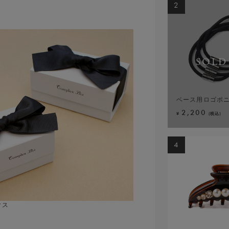
2
2
2
2
2
2
2
2
2
SOLD
SOLD
ベース用ロゴポニ
フラワーシンフォ
レディアリースト
フローイングビー
ラディアントジュ
ベース用ロゴポニ
ポライトパール 
ラフィネシャイン
ITiLU ツイス
2,200
17,600
30,800
22,000
18,700
2,200
12,100
49,500
6,600
¥
¥
¥
¥
¥
¥
¥
¥
¥
(税込)
(税込)
(税込)
(税込)
(税込)
(税込)
(税込)
(税込)
(税込)
SOLD OUT
SOLD OUT
4
4
4
4
4
4
4
4
4
SOLD
クス
ピュアシャイン バンスクリップ L(ライト
ーストーン バナナクリップ(ブラックミック
マルパール フレンチコーム(ブラック)
ェルフラワー ハーフスティック(ホワイト)
ポニー 4本セット(ブラック)
フレキシフィットヘアバンド(ブラック)
ッシュリボン バレッタ(ブラック)
ェーブ ピン2本セット(シルバーカラー)
税込)
税込)
(税込)
(税込)
(税込)
(税込)