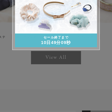
ステ
ポニーフック
シュシュ
ヘアバンド
セール終了まで
10日49分07秒
View All