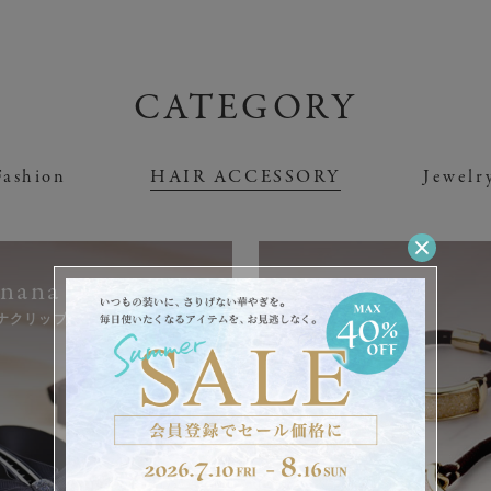
CATEGORY
Fashion
HAIR ACCESSORY
Jewelr
¥
¥
(税込)
(税込)
アウター
リング
スカーフ
ピアス
ネックレス
ストール
ブレスレット
マフラー
nana Clip
Pony
ナクリップ
ポニー